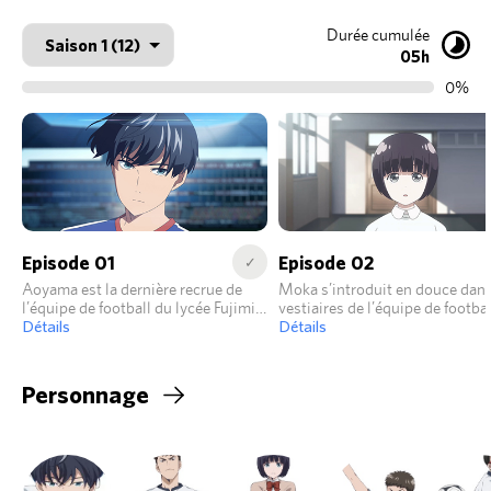
Durée cumulée
05h
0%
Episode 01
Episode 02
✓
Aoyama est la dernière recrue de
Moka s’introduit en douce dans
l’équipe de football du lycée Fujimi,
vestiaires de l’équipe de footbal
et son talent fait vite de l’ombre à
Détails
pour faire quotidiennement le 
Détails
son aîné, Kaoru. Seul bémol,
ménage. Personne ne sait que c
Aoyama est un maniaque de la
fée du logis est une ancienne
propreté et évite tout ce qui peut le
connaissance d’Aoyama, pour q
Personnage
salir. L’équipe va devoir avancer avec
elle a une affection certaine.
ce handicap…