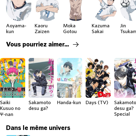
Aoyama-
Kaoru
Moka
Kazuma
Jin
kun
Zaizen
Gotou
Sakai
Vous pourriez aimer...
Saiki
Sakamoto
Handa-kun
Days (TV)
Sakamot
Kusuo no
desu ga?
desu ga?
Special
Ψ-nan
Dans le même univers