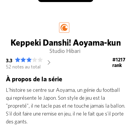
Keppeki Danshi! Aoyama-kun
Studio Hibari
#1217
3.3
arrow_forward_ios
rank
52 notes au total
À propos de la série
L'histoire se centre sur Aoyama, un génie du football
qui représente le Japon. Son style de jeu est la
"propreté", il ne tacle pas et ne touche jamais la ballon.
S'il doit faire une remise en jeu, il ne le fait que s'il porte
des gants.