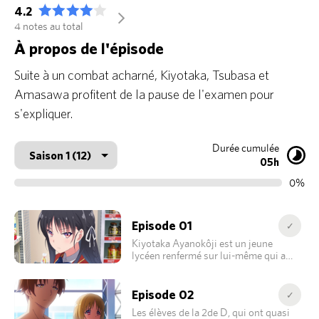
4.2
arrow_forward_ios
4 notes au total
À propos de l'épisode
Suite à un combat acharné, Kiyotaka, Tsubasa et
Amasawa profitent de la pause de l'examen pour
s'expliquer.
Durée cumulée
05h
0%
Episode 01
✓
Kiyotaka Ayanokôji est un jeune
lycéen renfermé sur lui-même qui a
tout de même réussi à entrer au lycée
de haut niveau de Tokyo. Dans la 2de
D, classe à laquelle il a été affecté, il se
Episode 02
✓
rapproche de Suzune Horikita, une
Les élèves de la 2de D, qui ont quasi
jeune fille froide et solitaire. Ils