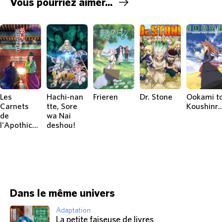
Vous pourriez aimer...
Les
Hachi-nan
Frieren
Dr. Stone
Ookami t
Carnets
tte, Sore
Koushin
de
wa Nai
l'Apothicaire
deshou!
Dans le même univers
Adaptation
La petite faiseuse de livres