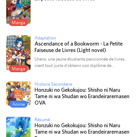
Manga
Adaptation
Ascendance of a Bookworm - La Petite
Faiseuse de Livres (Light novel)
Urano, une jeune étudiante passionnée de livres,
vient tout juste d'obtenir son diplôme de
Manga
bibliothécaire. Embauchée comme documentaliste
au sein d'une grande bibliothèque, elle a hâte de
Histoire Secondaire
commencer ce travail qu'elle a tant convoité…
Honzuki no Gekokujou: Shisho ni Naru
Cependant ce jour n'arrivera pas : elle est tuée dans
Tame ni wa Shudan wo Erandeiraremasen
un tremblement de terre dans lequel elle meurt
OVA
écrasée sous le poids de ses propres livres !
Anime
Souhaitant se réincarner pour pouvoir lire encore
plus, elle se retrouve dans le corps de Maïn, une
Résumé
fillette de cinq ans membre d'une famille pauvre
Honzuki no Gekokujou: Shisho ni Naru
dont le père est un humble soldat. Le monde
Tame ni wa Shudan wo Erandeiraremasen
moyenâgeux dans lequel elle s'est réincarnée a un