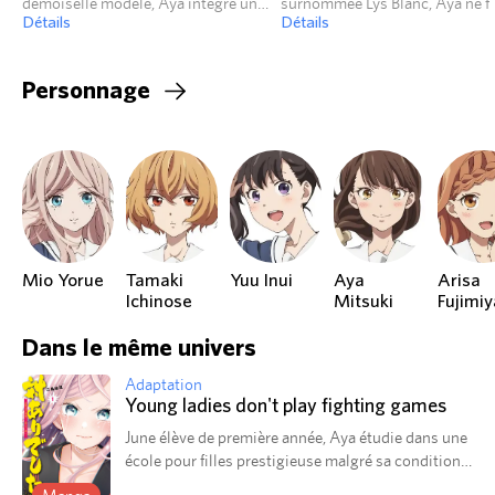
demoiselle modèle, Aya intègre un
surnommée Lys Blanc, Aya ne fa
institut pour jeunes filles strict.
Détails
que penser à cette passion pour
Détails
jeux de combat.
Personnage
Mio Yorue
Tamaki
Yuu Inui
Aya
Arisa
Ichinose
Mitsuki
Fujimiy
Dans le même univers
Adaptation
Young ladies don't play fighting games
June élève de première année, Aya étudie dans une
école pour filles prestigieuse malgré sa condition
modeste grâce à une bourse d'étude. Elle admire et