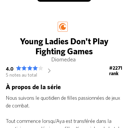
Young Ladies Don't Play
Fighting Games
Diomedea
#2271
4.0
arrow_forward_ios
rank
5 notes au total
À propos de la série
Nous suivons le quotidien de filles passionnées de jeux
de combat.
Tout commence lorsqu’Aya est transférée dans la