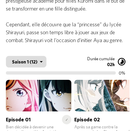
prestigieuse académie pour filles Kuromi dans le but de
se transformer en une fille distinguée.
Cependant, elle découvre que la “princesse” du lycée
Shirayuri, passe son temps libre à jouer aux jeux de
combat. Shirayuri voit l’occasion d’initier Aya au genre.
Durée cumulée
02h
0%
Episode 01
Episode 02
✓
Bien décidée à devenir une
Après sa game contre la