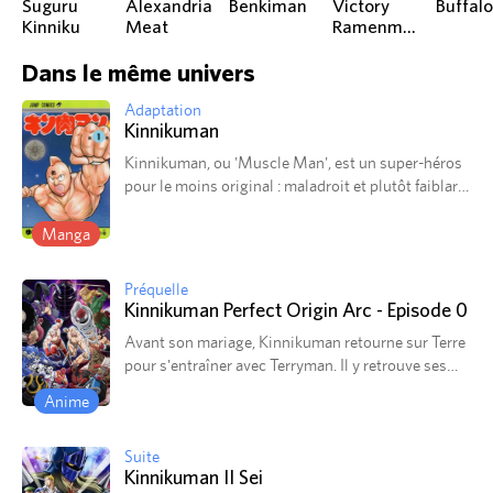
Suguru
Alexandria
Benkiman
Victory
Kinniku
Meat
Ramenman
Dans le même univers
Adaptation
Kinnikuman
Kinnikuman, ou 'Muscle Man', est un super-héros
pour le moins original : maladroit et plutôt faiblard,
il est le premier pour se retrouver dans des
situations incongrues… À force de rencontres et de
Manga
combats, notamment sur le ring, Kinnikuman va
tenter de devenir plus puissant.
Préquelle
Kinnikuman Perfect Origin Arc - Episode 0
Avant son mariage, Kinnikuman retourne sur Terre
pour s'entraîner avec Terryman. Il y retrouve ses
amis et se souvient de précédents combats.
Anime
Suite
Kinnikuman II Sei