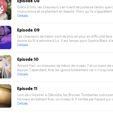
Episode 08
Grâce à Sitri, les chasseurs s’en tirent de justesse tandis que
instructions et se plantent en beauté. Alors qu’ils s’apprêten
attaque surprise. Krai se décide enfin à arriver…
Détails
Episode 09
Les chasseurs de trésor sont de plus en plus en difficulté fa
donne du fil à retordre à Liz. Il est temps pour Sophia Black d'
implique quelques sacrifices.
Détails
Episode 10
Arnold Hail, un chasseur de trésor de niveau 7 et un tueur d
équipe. Cependant, Krai les ignore totalement car il n'a qu'une
il va se retrouver obligé de s'occuper de ces nouveaux venus…
Détails
Episode 11
Loin de s'illustrer à Zébrudia, les Brumes Tombantes subissen
honneur en battant Krai, un niveau 8. Il tombe par hasard sur 
colossale qu'il doit à Sitri. Il envoie Tino les affronter, mais il
Détails