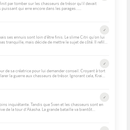
nit par tomber sur les chasseurs de trésor qu'il devait
ès puissant qui erre encore dans les parages…
✓
is ses ennuis sont loin d'être finis. Le slime Citri qu'on lui
as tranquille, mais décide de mettre le sujet de côté. Il refile
ps-là, un vaste complot de la Tour d'Akasha est en train de se
✓
tour de sa créatrice pour lui demander conseil. Croyant à tort
larer la guerre aux chasseurs de trésor. Ignorant cela, Krai
is suite à un malentendu, une grande équipe de chasseurs se
✓
 moins inquiétante. Tandis que Sven et les chasseurs sont en
ve de la tour d'Akasha. La grande bataille va bientôt