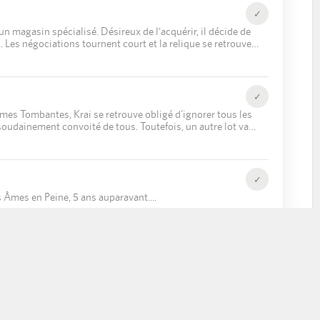
✓
un magasin spécialisé. Désireux de l'acquérir, il décide de
. Les négociations tournent court et la relique se retrouve
tout le monde semble la vouloir.
✓
mes Tombantes, Krai se retrouve obligé d’ignorer tous les
soudainement convoité de tous. Toutefois, un autre lot va
✓
es Âmes en Peine, 5 ans auparavant.
✓
'un but : trouver un moyen de les esquiver.