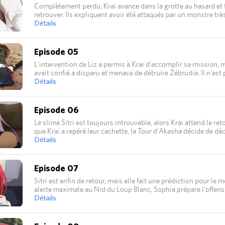
Complètement perdu, Krai avance dans la grotte au hasard et fi
retrouver. Ils expliquent avoir été attaqués par un monstre tr
Détails
Episode 05
L'intervention de Liz a permis à Krai d'accomplir sa mission, ma
avait confié a disparu et menace de détruire Zébrudia. Il n'est p
le sale boulot et part en rendez-vous avec Liz. Pendant ce tem
Détails
mettre en place.
Episode 06
Le slime Sitri est toujours introuvable, alors Krai attend le re
que Krai a repéré leur cachette, la Tour d'Akasha décide de déc
tente de confier l'enquête sur le Nid du Loup Blanc à Ark, ma
Détails
forme.
Episode 07
Sitri est enfin de retour, mais elle fait une prédiction pour le
alerte maximale au Nid du Loup Blanc, Sophia prépare l'offensi
commencer !
Détails