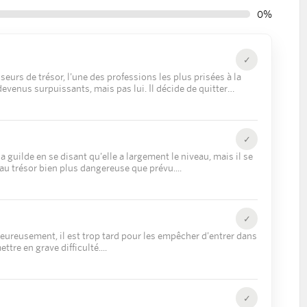
0%
✓
eurs de trésor, l'une des professions les plus prisées à la
evenus surpuissants, mais pas lui. Il décide de quitter
malgré lui.
✓
la guilde en se disant qu'elle a largement le niveau, mais il se
 au trésor bien plus dangereuse que prévu.
✓
heureusement, il est trop tard pour les empêcher d'entrer dans
ttre en grave difficulté.
✓