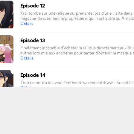
Episode 12
Krai tombe sur une relique surprenante lors d'une visite dans 
négocier directement le propriétaire, qui n'est autre qu'Arnold
finalement sur la liste des lots des enchères de Zébrudia car 
Détails
Episode 13
Finalement incapable d’acheter la relique directement aux Bru
autres lots mis aux enchères pour tenter d’obtenir le masque 
attirer son attention…
Détails
Episode 14
Tino raconte à qui veut l'entendre sa rencontre avec Krai et l
Détails
Episode 15
Les sollicitations pleuvent de tous les côtés, mais Krai n'a qu
Détails