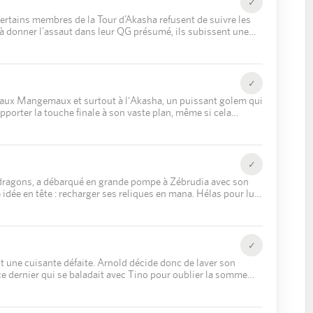
✓
 certains membres de la Tour d’Akasha refusent de suivre les
t à donner l’assaut dans leur QG présumé, ils subissent une
✓
ce aux Mangemaux et surtout à l'Akasha, un puissant golem qui
apporter la touche finale à son vaste plan, même si cela
✓
e dragons, a débarqué en grande pompe à Zébrudia avec son
 idée en tête : recharger ses reliques en mana. Hélas pour lui,
✓
t une cuisante défaite. Arnold décide donc de laver son
ce dernier qui se baladait avec Tino pour oublier la somme
 se rend vite compte qu'il va devoir intervenir.