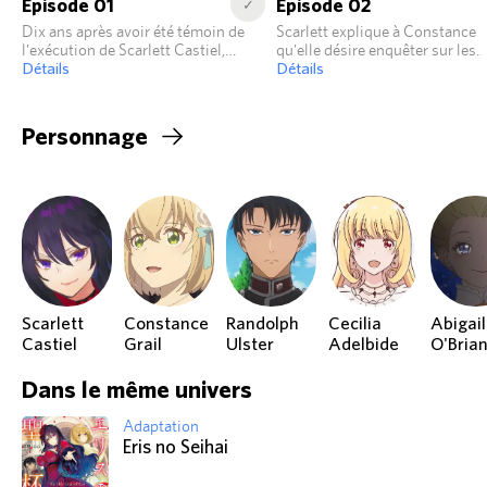
Episode 01
Episode 02
✓
Dix ans après avoir été témoin de
Scarlett explique à Constance
l'exécution de Scarlett Castiel,
qu'elle désire enquêter sur les
Constance Grail est accusée de
Détails
circonstances qui l'ont conduit
Détails
vol.
bûcher.
Personnage
Scarlett
Constance
Randolph
Cecilia
Abigail
Castiel
Grail
Ulster
Adelbide
O'Bria
Dans le même univers
Adaptation
Eris no Seihai