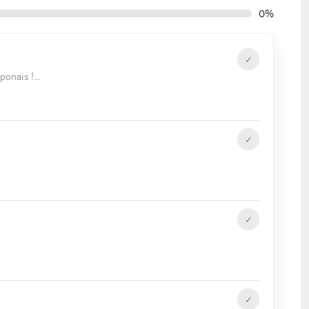
0%
✓
ponais !
✓
✓
✓