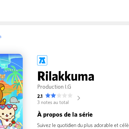
a
Rilakkuma
Production I.G
2.1
arrow_forward_ios
3 notes au total
À propos de la série
Suivez le quotidien du plus adorable et cél