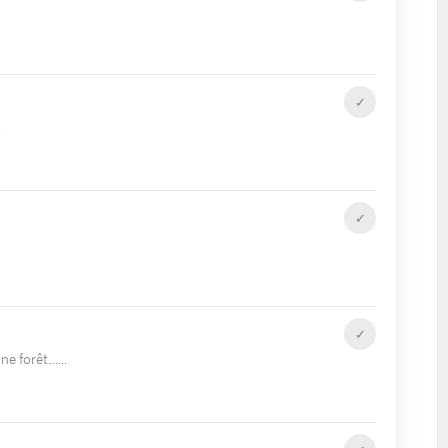
✓
✓
✓
une forêt…