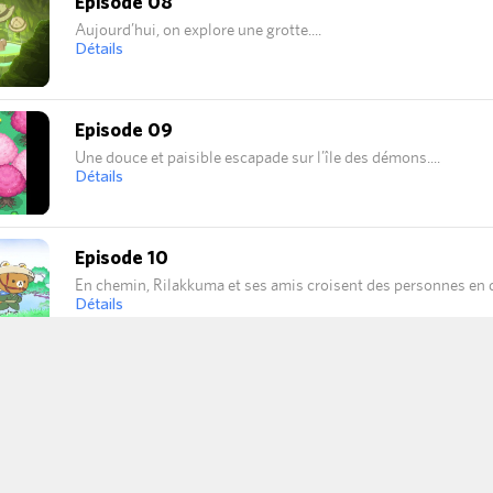
Episode 08
Aujourd’hui, on explore une grotte.
Détails
Episode 09
Une douce et paisible escapade sur l’île des démons.
Détails
Episode 10
En chemin, Rilakkuma et ses amis croisent des personnes en di
Détails
Episode 11
Il n'y aucune synopsis de disponible pour le moment...
Détails