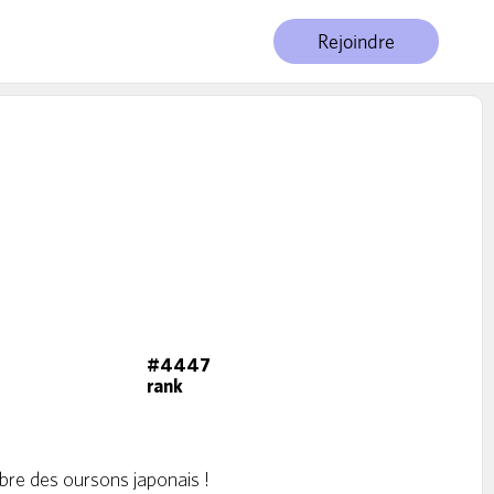
Rejoindre
#4447
rank
èbre des oursons japonais !