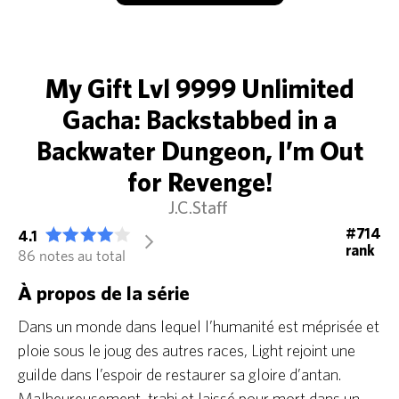
My Gift Lvl 9999 Unlimited
Gacha: Backstabbed in a
Backwater Dungeon, I’m Out
for Revenge!
J.C.Staff
#714
4.1
arrow_forward_ios
rank
86 notes au total
À propos de la série
Dans un monde dans lequel l’humanité est méprisée et
ploie sous le joug des autres races, Light rejoint une
guilde dans l’espoir de restaurer sa gloire d’antan.
Malheureusement, trahi et laissé pour mort dans un