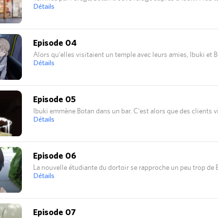
Détails
Episode 04
Alors qu'elles visitaient un temple avec leurs amies, Ibuki et B
Détails
Episode 05
Ibuki emmène Botan dans un bar. C'est alors que des clients vie
Détails
Episode 06
La nouvelle étudiante du dortoir se rapproche un peu trop de 
Détails
Episode 07