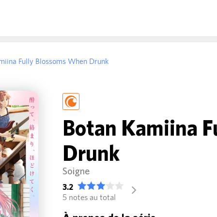
miina Fully Blossoms When Drunk
Botan Kamiina F
Drunk
Soigne
3.2
arrow_forward_ios
5 notes au total