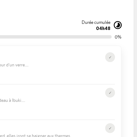
Durée cumulée
04h48
0%
✓
ur d'un verre.
✓
eau à Ibuki.
✓
ard, elles iront se baigner aux thermes.