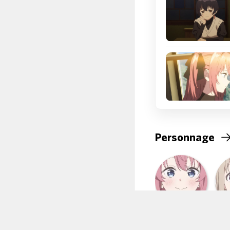
Personnage
Botan Kamiina
Ibu