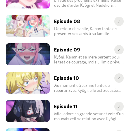
En vue des prochains examens, Kanan
décide d'aider Kyôgi et Nadeko à
réviser.
Episode 08
✓
De retour chez elle, Kanan tente de
présenter ses amis à sa famille.
Episode 09
✓
Kyôgi, Kanan et sa mère partent pour
le test de courage, mais Lilim a prévu
d'autres épreuves de son cru.
Episode 10
✓
Au moment où Jeanne tente de
repartir avec Kyôgi, elle est accusée
d'avoir volé des sous-vêtements.
Episode 11
✓
Miel adore sa grande sœur et voit d'un
mauvais œil sa relation avec Kyôgi.