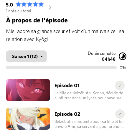
5.0
arrow_forward_ios
1 note au total
À propos de l'épisode
Miel adore sa grande sœur et voit d'un mauvais œil sa
relation avec Kyôgi.
Durée cumulée
04h48
0%
Episode 01
✓
La fille de Belzébuth, Kanan, décide de
s'infiltrer dans un lycée pour savourer
les âmes humaines.
Episode 02
✓
Belzébuth s'inquiète pour sa fille et lui
envoie Ami, sa servante, pour prendre
des nouvelles.