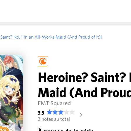
Saint? No, I'm an All-Works Maid (And Proud of It)!
Heroine? Saint? 
Maid (And Proud 
EMT Squared
3.3
arrow_forward_ios
3 notes au total