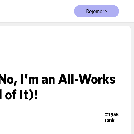
Rejoindre
No, I'm an All-Works
of It)!
#1955
rank