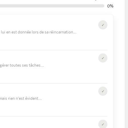
0%
✓
ui en est donnée lors de sa réincarnation.
✓
érer toutes ses tâches.
✓
ais rien n'est évident.
✓