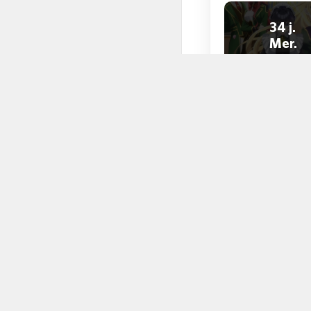
34 j.
Mer.
Personnage
Melody Wave
Dans le même 
Adapta