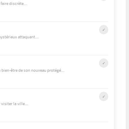
faire discrète.
✓
mystérieux attaquant.
✓
u bien-être de son nouveau protégé.
✓
isiter la ville.