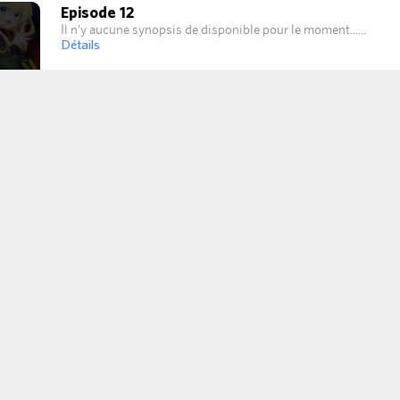
Episode 12
Il n'y aucune synopsis de disponible pour le moment...
Détails
Luciana Ruttleberg
Christopher von Theoras
Anne Marie Victirium
Lectias Froude
univers
tion