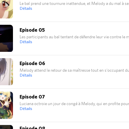
Le bal prend une tournure inattendue, et Melody a du mal à se 
Détails
Episode 05
Les participants au bal tentent de défendre leur vie contre le 
Détails
Episode 06
Melody attend le retour de sa maîtresse tout en s'occupant d
Détails
Episode 07
Luciana octroie un jour de congé à Melody, qui en profite pour v
Détails
Episode 08