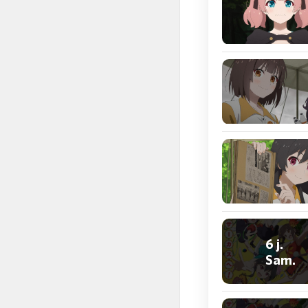
6 j.
Sam.