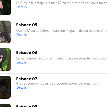
Le Cirque fait étape à la mer. Mizuka entraîne Imari dans un s
Détails
Episode 05
Quand Mizuka, éléphant dans un magasin de porcelaine, s’insi
Détails
Episode 06
La visite inopinée d'un éminent circassien sème le trouble au
Détails
Episode 07
Il n'y aucune synopsis de disponible pour le moment...
Détails
Episode 08