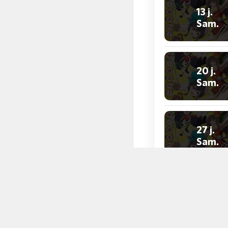
13 j.
Sam.
20 j.
Sam.
27 j.
Sam.
34 j.
Sam.