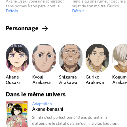
Akane Osaki voue une admiration
Tandis qu’une rumeur circule a
sans bornes à son père, dont le
sujet de son maître, Guriko
rakugo la captive depuis son plus
Détails
Arakawa, récemment devenue
Détails
jeune âge. Soutenu par sa famille et
futatsume, entreprend d’en vérif
afin de franchir une nouvelle étape
la véracité. Ses recherches la
dans sa carrière, celui-ci se présente
mènent jusqu’à Akane, en plein
Personnage
à l’examen de shin’uchi.
formation. Comment le jeune 
Malheureusement, la
réagira-t-il à cette rencontre, al
représentation ne se déroule pas
qu’au même moment, une chan
comme prévu…
inattendue de se produire sur 
vient bouleverser l’ordre établi 
Akane
Kyouji
Shiguma
Guriko
Kogum
Ousaki
Arakawa
Arakawa
Arakawa
Araka
Dans le même univers
Adaptation
Akane-banashi
Shinta s'est perfectionné 13 ans durant afin
d'atteindre le statut de Shin'uchi, le plus haut rang