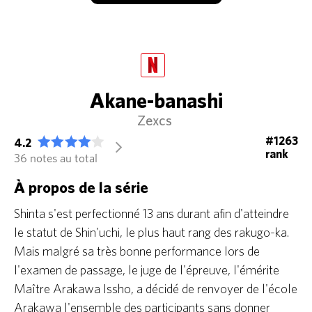
Akane-banashi
Zexcs
#1263
4.2
arrow_forward_ios
rank
36 notes au total
À propos de la série
Shinta s'est perfectionné 13 ans durant afin d'atteindre
le statut de Shin'uchi, le plus haut rang des rakugo-ka.
Mais malgré sa très bonne performance lors de
l'examen de passage, le juge de l'épreuve, l'émérite
Maître Arakawa Issho, a décidé de renvoyer de l'école
Arakawa l'ensemble des participants sans donner