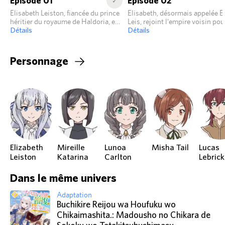
Episode 01
Episode 02
✓
Elisabeth Leiston, fiancée du prince
Elisabeth, désormais appelée El
héritier du royaume de Haldoria, est
Leis, rejoint l'empire voisin pou
trahie malgré ses efforts…
Détails
préparer sa revanche.
Détails
Personnage
Elizabeth
Mireille
Lunoa
Misha Tail
Lucas
Leiston
Katarina
Carlton
Lebrick
Dans le même univers
Adaptation
Buchikire Reijou wa Houfuku wo
Chikaimashita.: Madousho no Chikara de