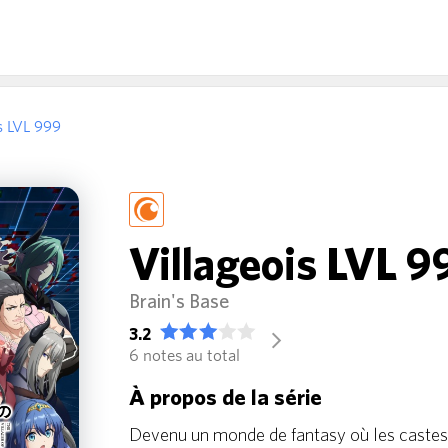
s LVL 999
Villageois LVL 9
Brain's Base
3.2
arrow_forward_ios
6 notes au total
À propos de la série
Devenu un monde de fantasy où les castes 