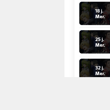
18 j.
Mer.
25 j.
Mer.
32 j.
Mer.
Personnage