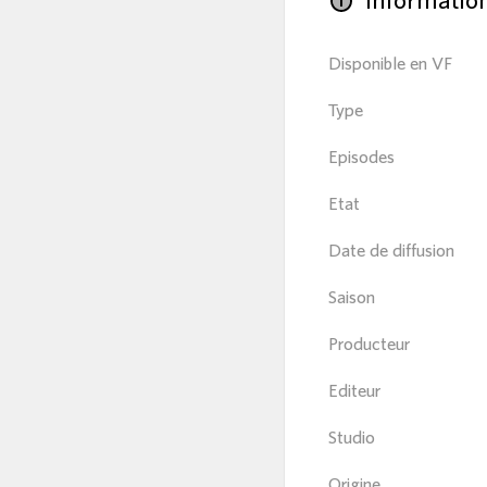
Informatio
info
Disponible en VF
Type
Episodes
Etat
Date de diffusion
Saison
Producteur
Editeur
Studio
Origine