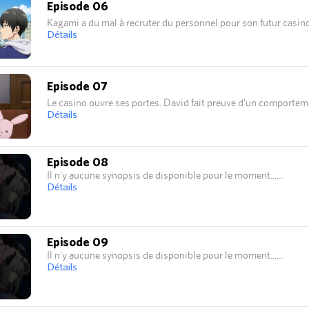
Episode 06
Kagami a du mal à recruter du personnel pour son futur casino
Détails
Episode 07
Le casino ouvre ses portes. David fait preuve d'un comportem
Détails
Episode 08
Il n'y aucune synopsis de disponible pour le moment...
Détails
Episode 09
Il n'y aucune synopsis de disponible pour le moment...
Détails