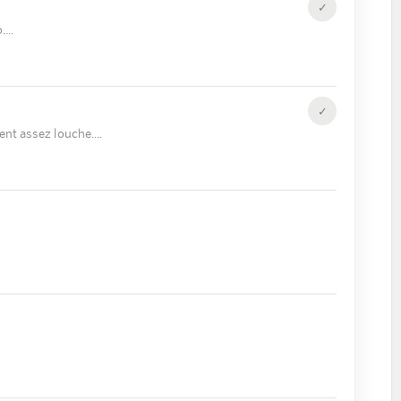
✓
.
✓
ent assez louche.