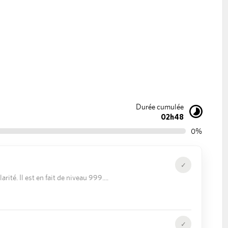
Durée cumulée
02h48
0%
✓
rité. Il est en fait de niveau 999.
✓