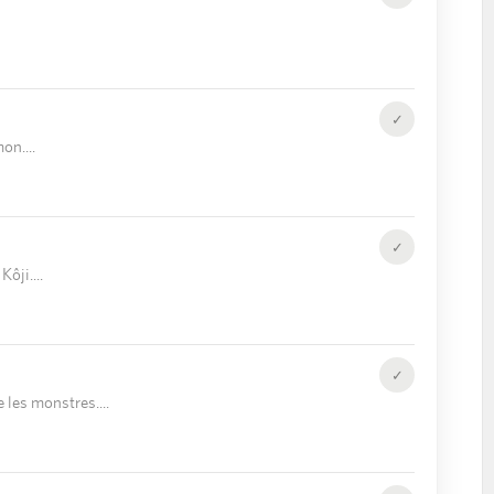
✓
mon.
✓
Kôji.
✓
 les monstres.