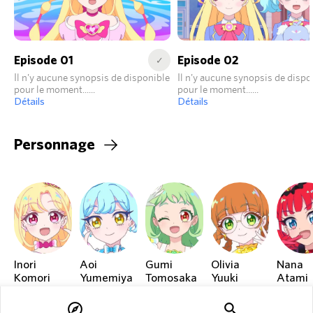
Episode 01
Episode 02
✓
Il n'y aucune synopsis de disponible
Il n'y aucune synopsis de dispo
pour le moment...
pour le moment...
Détails
Détails
Personnage
Inori
Aoi
Gumi
Olivia
Nana
Komori
Yumemiya
Tomosaka
Yuuki
Atami
explore
search