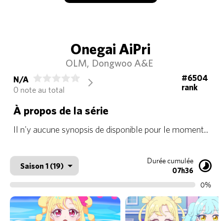
Onegai AiPri
OLM
Dongwoo A&E
#6504
N/A
arrow_forward_ios
rank
0 note au total
À propos de la série
Il n'y aucune synopsis de disponible pour le moment...
Durée cumulée
07h36
0%