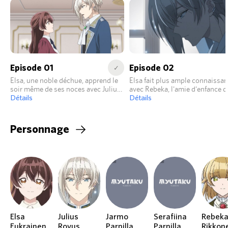
Episode 01
Episode 02
✓
Elsa, une noble déchue, apprend le
Elsa fait plus ample connaissa
soir même de ses noces avec Julius
avec Rebeka, l'amie d'enfance d
qu’il n’a aucune intention de
Détails
Julius, qui lui en dit plus à son
Détails
l’aimer.
sujet.
Personnage
Elsa
Julius
Jarmo
Serafiina
Rebek
Eukrainen
Royus
Parnilla
Parnilla
Rikkon