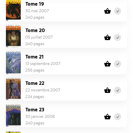
Tome 19
30 mai 2007
240 pages
Tome 20
05 juillet 2007
240 pages
Tome 21
13 septembre 2007
256 pages
Tome 22
22 novembre 2007
224 pages
Tome 23
30 janvier 2008
240 pages