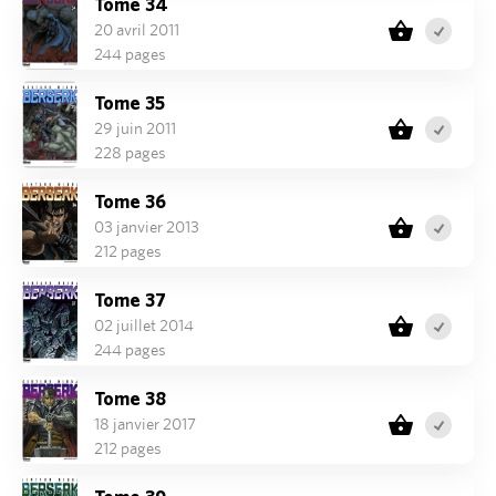
Tome 34
20 avril 2011
244 pages
Tome 35
29 juin 2011
228 pages
Tome 36
03 janvier 2013
212 pages
Tome 37
02 juillet 2014
244 pages
Tome 38
18 janvier 2017
212 pages