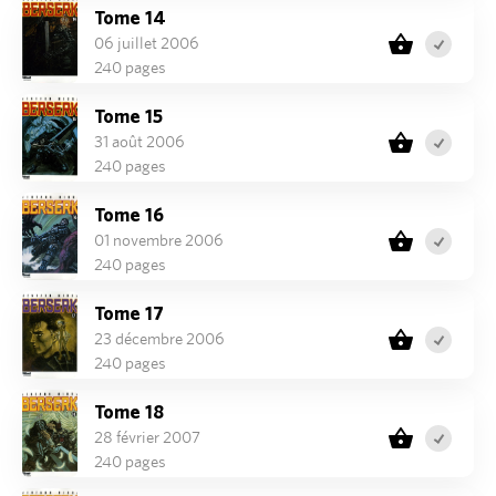
Tome 14
06 juillet 2006
240 pages
Tome 15
31 août 2006
240 pages
Tome 16
01 novembre 2006
240 pages
Tome 17
23 décembre 2006
240 pages
Tome 18
28 février 2007
240 pages