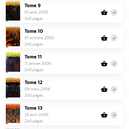
Tome 9
01 août 2005
240 pages
Tome 10
01 octobre 2005
240 pages
Tome 11
11 janvier 2006
240 pages
Tome 12
09 mars 2006
240 pages
Tome 13
25 avril 2006
240 pages