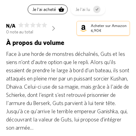
Je l'ai acheté
Je l'ai lu
N/A
Acheter sur Amazon
arrow_forward_ios
6,90 €
0 note au total
À propos du volume
Face à une horde de monstres déchaînés, Guts et les
siens n’ont d’autre option que le repli. Alors qu’ils
essaient de prendre le large à bord d’un bateau, ils sont
attaqués en pleine mer par un puissant sorcier Kushan,
Dhaiva. Celui-ci use de sa magie, mais grâce à l’aide de
Schierke, dont l’esprit s’est retrouvé prisonnier de
l’armure du Berserk, Guts parvient à lui tenir tête.
Jusqu’à ce qu’arrive le terrible empereur Ganishka, qui,
découvrant la valeur de Guts, lui propose d’intégrer
son armée…