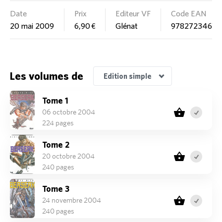
Date
Prix
Editeur VF
Code EAN
20 mai 2009
6,90 €
Glénat
97827234672
Edition Coffret découverte
Edition Pack découverte
Edition Nouvelle édition
Edition Coffret/Collector
Les volumes de
Edition simple
Tome 1
06 octobre 2004
224 pages
Tome 2
20 octobre 2004
240 pages
Tome 3
24 novembre 2004
240 pages