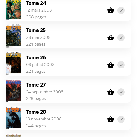
Tome 24
12 mars 2008
208 pages
Tome 25
28 mai 2008
224 pages
Tome 26
03 juillet 2008
224 pages
Tome 27
24 septembre 2008
228 pages
Tome 28
19 novembre 2008
244 pages