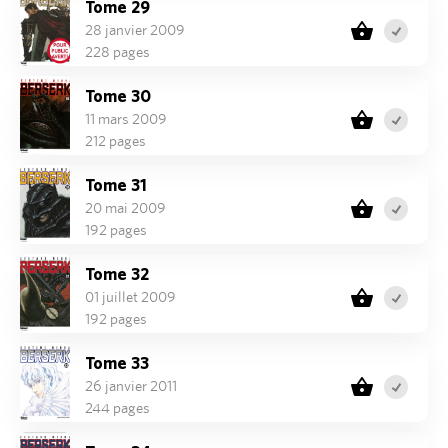
Tome 29
28 janvier 2009
228 pages
Tome 30
11 mars 2009
212 pages
Tome 31
20 mai 2009
192 pages
Tome 32
01 juillet 2009
192 pages
Tome 33
26 janvier 2011
244 pages