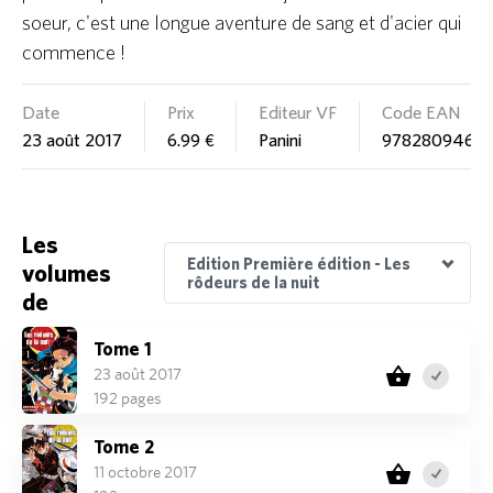
soeur, c'est une longue aventure de sang et d'acier qui
commence !
Date
Prix
Editeur VF
Code EAN
23 août 2017
6.99 €
Panini
9782809465
Les
Edition Première édition - Les
volumes
Edition Coffret Roman 2 & Tome 19
Edition Coffret Roman 1 & Tome 17
Edition Pack découverte
Edition Première édition - Les rôdeurs de la nuit
Edition Coffret Fanbook 1 & Tome 21
Edition Coffret/Collector
rôdeurs de la nuit
de
Tome 1
23 août 2017
192 pages
Tome 2
11 octobre 2017