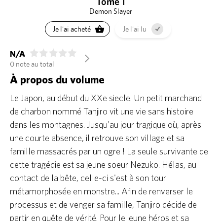
Tome 1
Demon Slayer
Je l'ai acheté
Je l'ai lu
N/A
arrow_forward_ios
0 note au total
À propos du volume
Le Japon, au début du XXe siecle. Un petit marchand
de charbon nommé Tanjiro vit une vie sans histoire
dans les montagnes. Jusqu'au jour tragique où, après
une courte absence, il retrouve son village et sa
famille massacrés par un ogre ! La seule survivante de
cette tragédie est sa jeune soeur Nezuko. Hélas, au
contact de la bête, celle-ci s'est à son tour
métamorphosée en monstre... Afin de renverser le
processus et de venger sa famille, Tanjiro décide de
partir en quête de vérité. Pour le jeune héros et sa