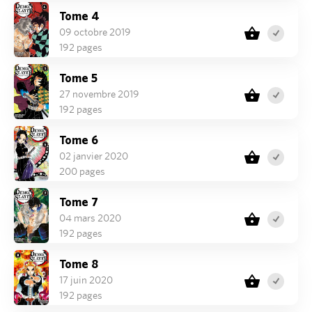
Tome 4
09 octobre 2019
192 pages
Tome 5
27 novembre 2019
192 pages
Tome 6
02 janvier 2020
200 pages
Tome 7
04 mars 2020
192 pages
Tome 8
17 juin 2020
192 pages