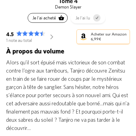
Tome 4
Demon Slayer
Je l'ai acheté
Je l'ai lu
4.5
Acheter sur Amazon
arrow_forward_ios
6,99 €
1 note au total
À propos du volume
Alors qu’il sort épuisé mais victorieux de son combat
contre l’ogre aux tambours, Tanjiro découvre Zenitsu
en train de se faire rouer de coups par le mystérieux
garçon à tête de sanglier. Sans hésiter, notre héros
s’élance pour porter secours à son nouvel ami. Qui est
cet adversaire aussi redoutable que borné…mais qui n’a
finalement pas mauvais fond ? Et pourquoi porte-t-il
deux sabres du soleil ? Tanjiro ne va pas tarder à le
découvrir…