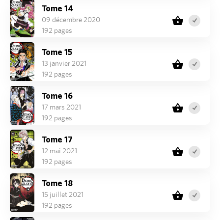
Tome 14
09 décembre 2020
192 pages
Tome 15
13 janvier 2021
192 pages
Tome 16
17 mars 2021
192 pages
Tome 17
12 mai 2021
192 pages
Tome 18
15 juillet 2021
192 pages