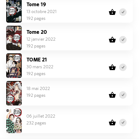
Tome 19
13 octobre 2021
192 pages
Tome 20
12 janvier 2022
192 pages
TOME 21
30 mars 2022
192 pages
18 mai 2022
192 pages
06 juillet 2022
232 pages