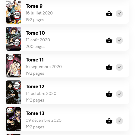
Tome 9
16 juillet 2020
192 pages
Tome 10
12 août 2020
200 pages
Tome 11
16 septembre 2020
192 pages
Tome 12
14 octobre 2020
192 pages
Tome 13
09 décembre 2020
192 pages