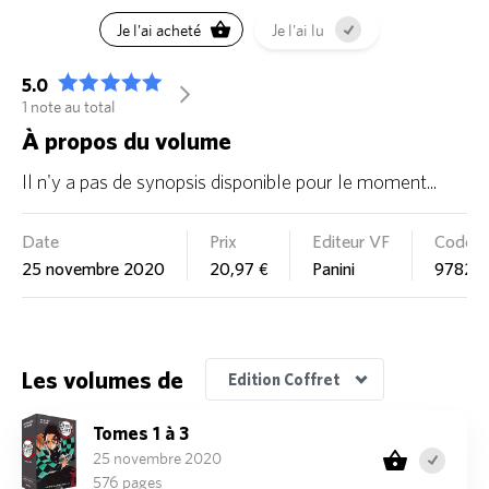
Je l'ai acheté
Je l'ai lu
5.0
arrow_forward_ios
1 note au total
À propos du volume
Il n'y a pas de synopsis disponible pour le moment...
Date
Prix
Editeur VF
Code 
25 novembre 2020
20,97 €
Panini
97828
Edition Coffret Roman 2 & Tome 19
Edition Coffret Roman 1 & Tome 17
Edition Pack découverte
Edition Première édition - Les rôdeurs de la nuit
Edition Coffret Fanbook 1 & Tome 21
Edition Coffret/Collector
Les volumes de
Edition Coffret
Tomes 1 à 3
25 novembre 2020
576 pages