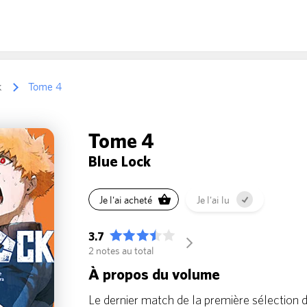
k
Tome 4
Tome 4
Blue Lock
Je l'ai acheté
Je l'ai lu
3.7
arrow_forward_ios
2 notes au total
À propos du volume
Le dernier match de la première sélection