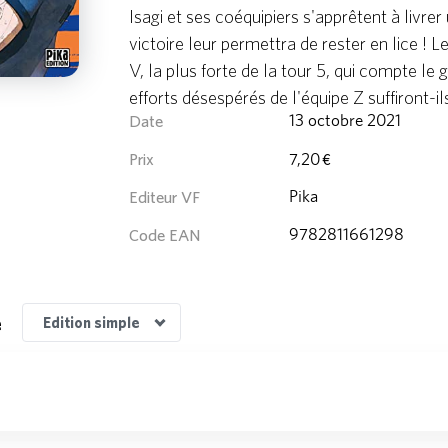
Isagi et ses coéquipiers s'apprêtent à livre
victoire leur permettra de rester en lice ! L
V, la plus forte de la tour 5, qui compte le 
efforts désespérés de l'équipe Z suffiront-i
Date
13 octobre 2021
Prix
7,20 €
Editeur VF
Pika
Code EAN
9782811661298
Edition Édition 48h BD 2023
Edition Coffret/Collector
Edition Jaquette alternative
Edition Édition anniversaire
e
Edition simple