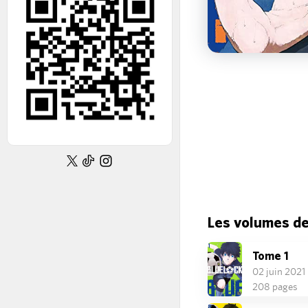
Les volumes d
Tome 1
02 juin 2021
208 pages