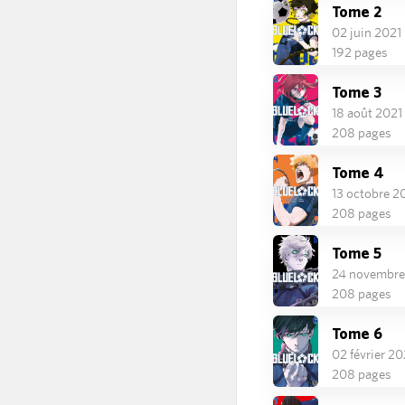
Tome 2
02 juin 2021
192 pages
Tome 3
18 août 2021
208 pages
Tome 4
13 octobre 2
208 pages
Tome 5
24 novembre
208 pages
Tome 6
02 février 2
208 pages