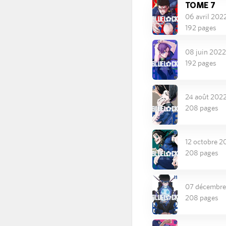
TOME 7
06 avril 202
192 pages
08 juin 2022
192 pages
24 août 202
208 pages
12 octobre 2
208 pages
07 décembre
208 pages