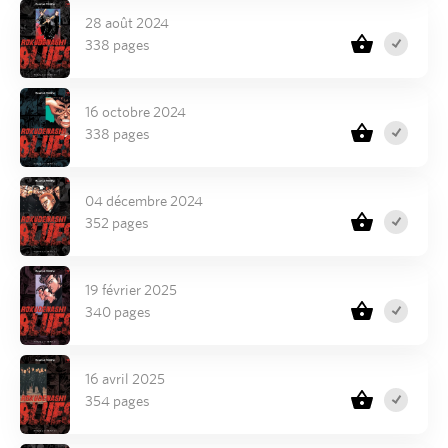
28 août 2024
338 pages
16 octobre 2024
338 pages
04 décembre 2024
352 pages
19 février 2025
340 pages
16 avril 2025
354 pages