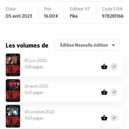
Date
Prix
Editeur VF
Code EAN
05 avril 2023
16.00 €
Pika
97828116683
Edition Nouvelle édition
Les volumes de
Edition Nouvelle édition
01 juin 2022
338 pages
24 août 2022
340 pages
05 octobre 2022
340 pages