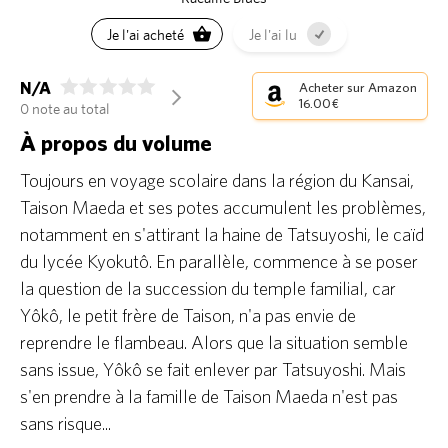
Je l'ai acheté
Je l'ai lu
N/A
Acheter sur Amazon
arrow_forward_ios
16.00 €
0 note au total
À propos du volume
Toujours en voyage scolaire dans la région du Kansai,
Taison Maeda et ses potes accumulent les problèmes,
notamment en s'attirant la haine de Tatsuyoshi, le caïd
du lycée Kyokutô. En parallèle, commence à se poser
la question de la succession du temple familial, car
Yôkô, le petit frère de Taison, n'a pas envie de
reprendre le flambeau. Alors que la situation semble
sans issue, Yôkô se fait enlever par Tatsuyoshi. Mais
s'en prendre à la famille de Taison Maeda n'est pas
sans risque...