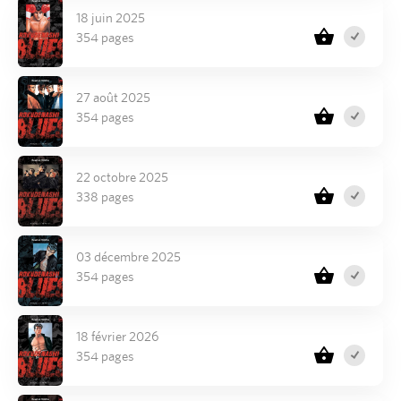
18 juin 2025
354 pages
27 août 2025
354 pages
22 octobre 2025
338 pages
03 décembre 2025
354 pages
18 février 2026
354 pages