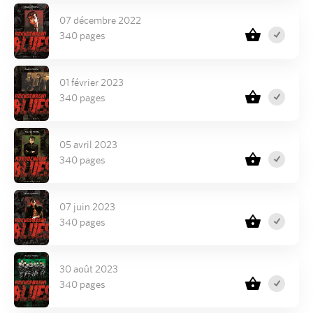
07 décembre 2022
340 pages
01 février 2023
340 pages
05 avril 2023
340 pages
07 juin 2023
340 pages
30 août 2023
340 pages