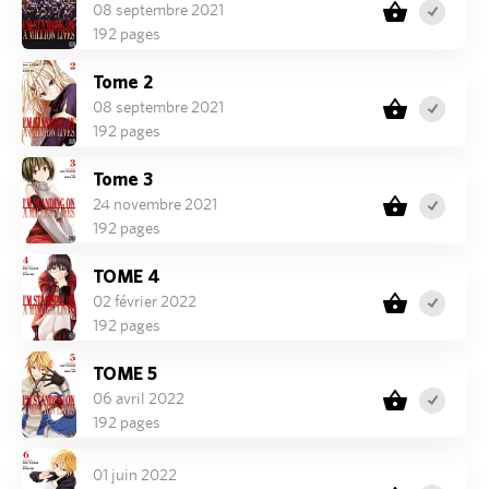
08 septembre 2021
192 pages
Tome 2
08 septembre 2021
192 pages
Tome 3
24 novembre 2021
192 pages
TOME 4
02 février 2022
192 pages
TOME 5
06 avril 2022
192 pages
01 juin 2022