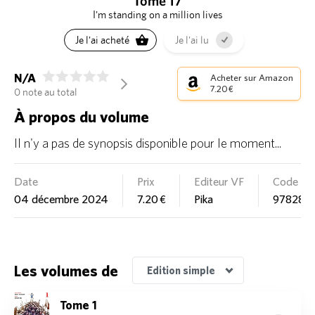
Tome 17
I'm standing on a million lives
Je l'ai acheté
Je l'ai lu
N/A
Acheter sur Amazon
arrow_forward_ios
7.20 €
0 note au total
À propos du volume
Il n'y a pas de synopsis disponible pour le moment...
Date
Prix
Editeur VF
Code E
04 décembre 2024
7.20 €
Pika
978281
Les volumes de
Edition simple
Tome 1