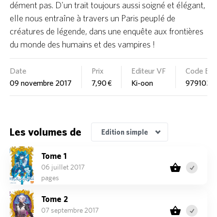
dément pas. D'un trait toujours aussi soigné et élégant,
elle nous entraîne à travers un Paris peuplé de
créatures de légende, dans une enquête aux frontières
du monde des humains et des vampires !
Date
Prix
Editeur VF
Code EA
09 novembre 2017
7,90 €
Ki-oon
9791032
Edition Pack découverte
Edition Coffret/Collector
Les volumes de
Edition simple
Tome 1
06 juillet 2017
pages
Tome 2
07 septembre 2017