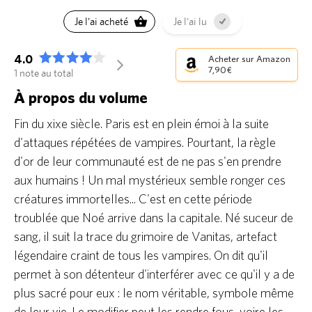
Je l'ai acheté
Je l'ai lu
4.0
Acheter sur Amazon
arrow_forward_ios
7,90 €
1 note au total
À propos du volume
Fin du xixe siècle. Paris est en plein émoi à la suite
d'attaques répétées de vampires. Pourtant, la règle
d'or de leur communauté est de ne pas s'en prendre
aux humains ! Un mal mystérieux semble ronger ces
créatures immortelles... C'est en cette période
troublée que Noé arrive dans la capitale. Né suceur de
sang, il suit la trace du grimoire de Vanitas, artefact
légendaire craint de tous les vampires. On dit qu'il
permet à son détenteur d'interférer avec ce qu'il y a de
plus sacré pour eux : le nom véritable, symbole même
de leur vie. Le modifier peut les rendre fous, voire les