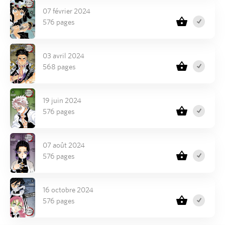
07 février 2024
576 pages
03 avril 2024
568 pages
19 juin 2024
576 pages
07 août 2024
576 pages
16 octobre 2024
576 pages