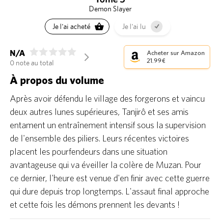
Demon Slayer
Je l'ai acheté
Je l'ai lu
N/A
Acheter sur Amazon
arrow_forward_ios
21.99 €
0 note au total
À propos du volume
Après avoir défendu le village des forgerons et vaincu
deux autres lunes supérieures, Tanjirô et ses amis
entament un entraînement intensif sous la supervision
de l'ensemble des piliers. Leurs récentes victoires
placent les pourfendeurs dans une situation
avantageuse qui va éveiller la colère de Muzan. Pour
ce dernier, l'heure est venue d'en finir avec cette guerre
qui dure depuis trop longtemps. L'assaut final approche
et cette fois les démons prennent les devants !