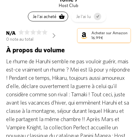
Host Club
Je l'ai acheté
Je l'ai lu
N/A
Acheter sur Amazon
arrow_forward_ios
16.99 €
0 note au total
À propos du volume
Le rhume de Haruhi semble ne pas vouloir guérir, mais
est-ce vraiment un rhume ? Mei est là pour y répondre
! Pendant ce temps, Hikaru, toujours aussi amoureux
d'elle, déclare ouvertement la guerre à celui qu'il
considère comme son rival : Tamaki ! Tout ceci, juste
avant les vacances d'hiver, qui emmènent Haruhi et sa
classe à la montagne, séjour durant lequel Hikaru et
elle partagent la même chambre !! Après Mars et
Vampire Knight, la collection Perfect accueille un
nouveau classique du catalogue Panini Manga : Host