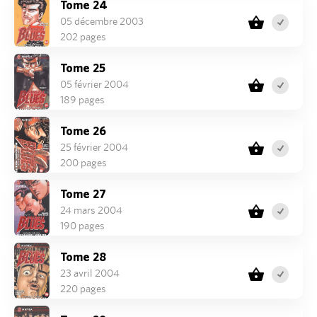
Tome 24
05 décembre 2003
202 pages
Tome 25
05 février 2004
189 pages
Tome 26
25 février 2004
200 pages
Tome 27
24 mars 2004
190 pages
Tome 28
23 avril 2004
220 pages