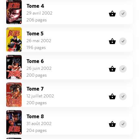
Tome 4
29 avril 2002
206 pages
Tome 5
26 mai 2002
196 pages
Tome 6
26 juin 2002
200 pages
Tome 7
12 juillet 2002
200 pages
Tome 8
31 août 2002
204 pages