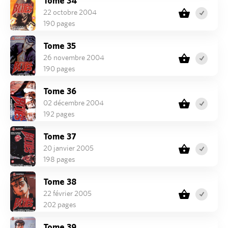
Tome 34
22 octobre 2004
190 pages
Tome 35
26 novembre 2004
190 pages
Tome 36
02 décembre 2004
192 pages
Tome 37
20 janvier 2005
198 pages
Tome 38
22 février 2005
202 pages
Tome 39