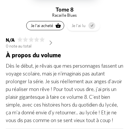
Tome 8
Racaille Blues
Je l'ai acheté
Je l'ai lu
N/A
arrow_forward_ios
0 note au total
À propos du volume
Dès le début, je rêvais que mes personnages fassent un
voyage scolaire, mais je n'imaginais pas autant
prolonger la série. Je suis réellement aux anges d'avoir
pu réaliser mon rêve ! Pour tout vous dire, j'ai pris un
plaisir gigantesque à faire ce volume 8. C'est bien
simple, avec ces histoires hors du quotidien du lycée,
ça m'a donné envie d'y retourner... au lycée ! Et je ne
vous dis pas comme on se sent vieux tout à coup !