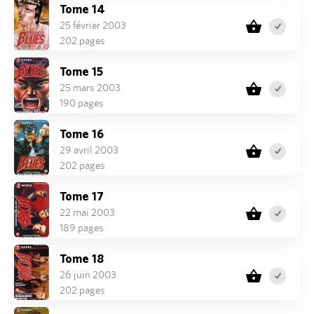
Tome 14
25 février 2003
202 pages
Tome 15
25 mars 2003
190 pages
Tome 16
29 avril 2003
202 pages
Tome 17
22 mai 2003
189 pages
Tome 18
26 juin 2003
202 pages