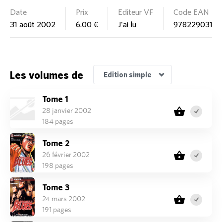
Date
Prix
Editeur VF
Code EAN
31 août 2002
6.00 €
J'ai lu
9782290319
Edition Nouvelle édition
Les volumes de
Edition simple
Tome 1
28 janvier 2002
184 pages
Tome 2
26 février 2002
198 pages
Tome 3
24 mars 2002
191 pages