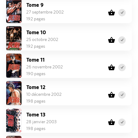
Tome 9
27 septembre 2002
192 pages
Tome 10
25 octobre 2002
192 pages
Tome 11
26 novembre 2002
190 pages
Tome 12
10 décembre 2002
198 pages
Tome 13
28 janvier 2003
198 pages