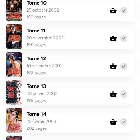
Tome 10
25 octobre 2002
192 pages
Tome 11
26 novembre 2002
190 pages
Tome 12
10 décembre 2002
198 pages
Tome 13
28 janvier 2003
198 pages
Tome 14
25 février 2003
202 pages