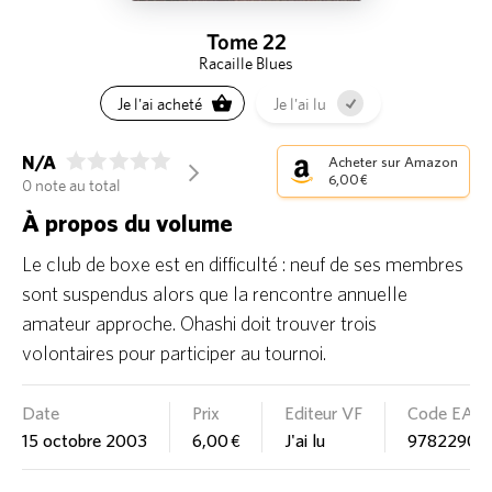
Tome 22
Racaille Blues
Je l'ai acheté
Je l'ai lu
N/A
Acheter sur Amazon
arrow_forward_ios
6,00 €
0 note au total
À propos du volume
Le club de boxe est en difficulté : neuf de ses membres
sont suspendus alors que la rencontre annuelle
amateur approche. Ohashi doit trouver trois
volontaires pour participer au tournoi.
Date
Prix
Editeur VF
Code EAN
15 octobre 2003
6,00 €
J'ai lu
97822903