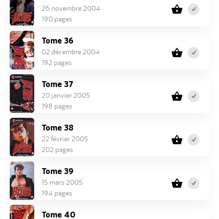
26 novembre 2004
190 pages
Tome 36
02 décembre 2004
192 pages
Tome 37
20 janvier 2005
198 pages
Tome 38
22 février 2005
202 pages
Tome 39
15 mars 2005
194 pages
Tome 40