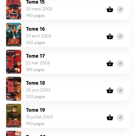
Tome 15
25 mars 2003
190 pages
Tome 16
29 avril 2003
202 pages
Tome 17
22 mai 2003
189 pages
Tome 18
26 juin 2003
202 pages
Tome 19
15 juillet 2003
190 pages