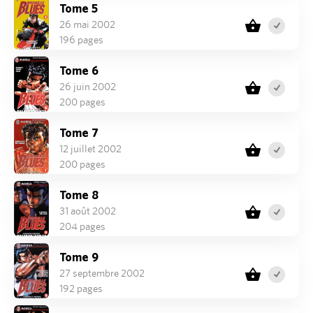
Tome 5
26 mai 2002
196 pages
Tome 6
26 juin 2002
200 pages
Tome 7
12 juillet 2002
200 pages
Tome 8
31 août 2002
204 pages
Tome 9
27 septembre 2002
192 pages