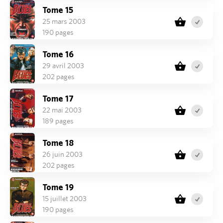
Tome 15
25 mars 2003
190 pages
Tome 16
29 avril 2003
202 pages
Tome 17
22 mai 2003
189 pages
Tome 18
26 juin 2003
202 pages
Tome 19
15 juillet 2003
190 pages