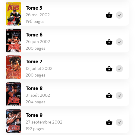
Tome 5
26 mai 2002
196 pages
Tome 6
26 juin 2002
200 pages
Tome 7
12 juillet 2002
200 pages
Tome 8
31 août 2002
204 pages
Tome 9
27 septembre 2002
192 pages