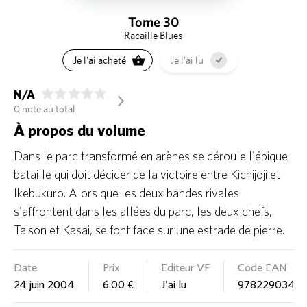
Tome 30
Racaille Blues
Je l'ai acheté
Je l'ai lu
N/A
arrow_forward_ios
0 note au total
À propos du volume
Dans le parc transformé en arènes se déroule l'épique
bataille qui doit décider de la victoire entre Kichijoji et
Ikebukuro. Alors que les deux bandes rivales
s'affrontent dans les allées du parc, les deux chefs,
Taison et Kasai, se font face sur une estrade de pierre.
Date
Prix
Editeur VF
Code EAN
24 juin 2004
6.00 €
J'ai lu
97822903415