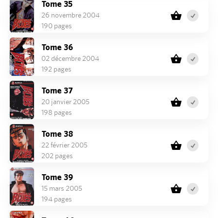
Tome 35
26 novembre 2004
190 pages
Tome 36
02 décembre 2004
192 pages
Tome 37
20 janvier 2005
198 pages
Tome 38
22 février 2005
202 pages
Tome 39
15 mars 2005
194 pages