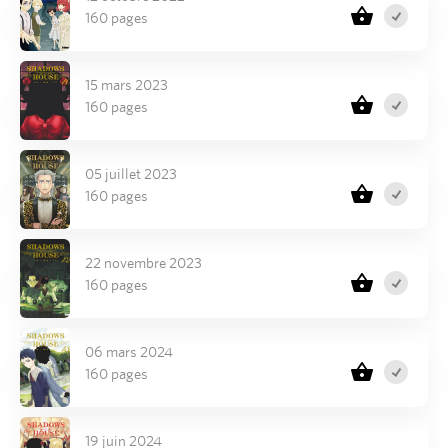
160 pages
15 mars 2023
160 pages
05 juillet 2023
160 pages
22 novembre 2023
160 pages
06 mars 2024
160 pages
19 juin 2024