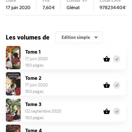
17 juin 2020
7,60 €
Glénat
97823440416
Les volumes de
Edition simple
Tome 1
17 juin 2020
160 pages
Tome 2
17 juin 2020
160 pages
Tome 3
02 septembre 2020
160 pages
Tome 4