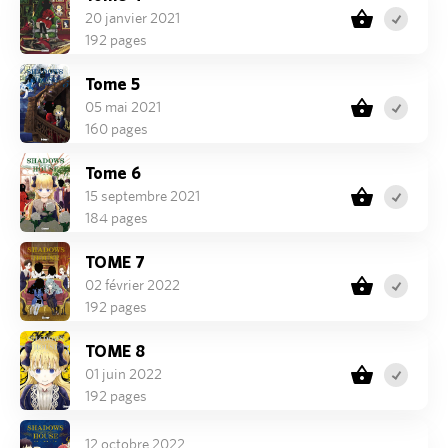
20 janvier 2021
192 pages
Tome 5
05 mai 2021
160 pages
Tome 6
15 septembre 2021
184 pages
TOME 7
02 février 2022
192 pages
TOME 8
01 juin 2022
192 pages
12 octobre 2022