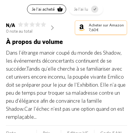
Je l'ai acheté
Je l'ai lu
N/A
Acheter sur Amazon
arrow_forward_ios
7,60 €
0 note au total
À propos du volume
Dans l'étrange manoir coupé du monde des Shadow,
les événements déconcertants continuent de se
succéder.Tandis qu'elle cherche à se familiariser avec
cet univers encore inconnu, la poupée vivante Emilico
doit se préparer pour le jour de l'Exhibition. Elle n'a que
peu de temps pour troquer sa maladresse contre un
peu d'élégance afin de convaincre la famille
Shadow.Car l'échec n'est pas une option quand on est
remplaçable...
Date
Prix
Editeur VF
Code EAN