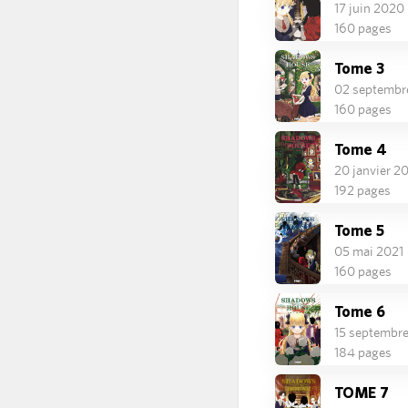
17 juin 2020
160 pages
Tome 3
02 septembr
160 pages
Tome 4
20 janvier 2
192 pages
Tome 5
05 mai 2021
160 pages
Tome 6
15 septembr
184 pages
TOME 7