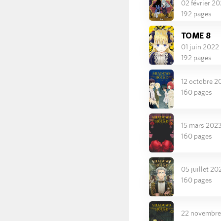
02 février 2
192 pages
TOME 8
01 juin 2022
192 pages
12 octobre 2
160 pages
15 mars 202
160 pages
05 juillet 20
160 pages
22 novembre