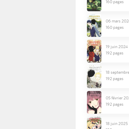
160 pages
06 mars 202
160 pages
19 juin 2024
192 pages
18 septembr
192 pages
05 février 2
192 pages
18 juin 2025