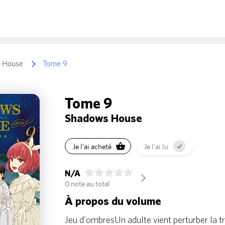
 House
Tome 9
Tome 9
Shadows House
Je l'ai acheté
Je l'ai lu
N/A
arrow_forward_ios
0 note au total
À propos du volume
Jeu d'ombresUn adulte vient perturber la tra