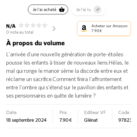
Je l'ai acheté
Je l'ai lu
N/A
Acheter sur Amazon
arrow_forward_ios
7.90 €
0 note au total
À propos du volume
L'arrivée d'une nouvelle génération de porte-étoiles
pousse les enfants à tisser de nouveaux liens.Hélas, le
mal qui ronge le manoir sème la discorde entre eux et
réclame un sacrifice.Comment finira l'affrontement
entre l'ombre qui s'étend sur le pavillon des enfants et
ses pensionnaires en quête de lumière ?
Date
Prix
Editeur VF
Code E
18 septembre 2024
7.90 €
Glénat
978234