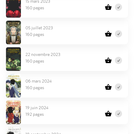
15 mars 2023
160 pages
05 juillet 2023
160 pages
22 novembre 2023
160 pages
06 mars 2024
160 pages
19 juin 2024
192 pages