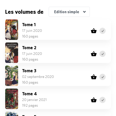
Les volumes de
Edition simple
Tome 1
17 juin 2020
160 pages
Tome 2
17 juin 2020
160 pages
Tome 3
02 septembre 2020
160 pages
Tome 4
20 janvier 2021
192 pages