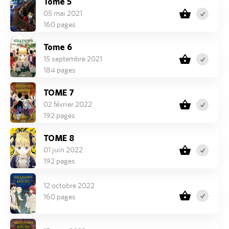
Tome 5
05 mai 2021
160 pages
Tome 6
15 septembre 2021
184 pages
TOME 7
02 février 2022
192 pages
TOME 8
01 juin 2022
192 pages
12 octobre 2022
160 pages