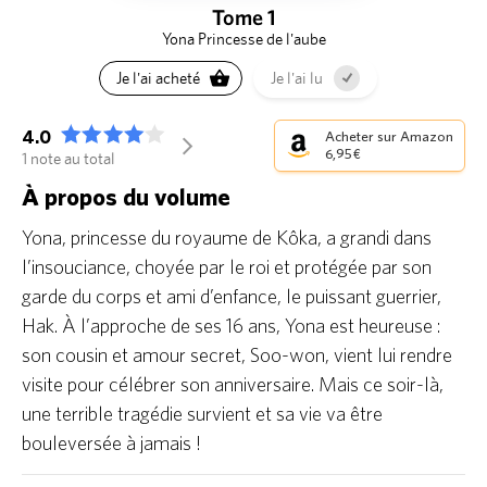
Tome 1
Yona Princesse de l'aube
Je l'ai acheté
Je l'ai lu
4.0
Acheter sur Amazon
arrow_forward_ios
6,95 €
1 note au total
À propos du volume
Yona, princesse du royaume de Kôka, a grandi dans
l’insouciance, choyée par le roi et protégée par son
garde du corps et ami d’enfance, le puissant guerrier,
Hak. À l’approche de ses 16 ans, Yona est heureuse :
son cousin et amour secret, Soo-won, vient lui rendre
visite pour célébrer son anniversaire. Mais ce soir-là,
une terrible tragédie survient et sa vie va être
bouleversée à jamais !