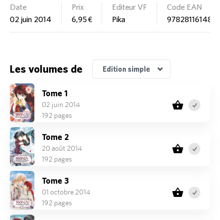
Date
Prix
Editeur VF
Code EAN
02 juin 2014
6,95 €
Pika
978281161487
Edition Pack découverte
Les volumes de
Edition simple
Tome 1
02 juin 2014
192 pages
Tome 2
20 août 2014
192 pages
Tome 3
01 octobre 2014
192 pages