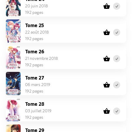
20 juin 2018
192 pages
Tome 25
22 août 2018
192 pages
Tome 26
21 novembre 2018
192 pages
Tome 27
06 mars 2019
192 pages
Tome 28
03 juillet 2019
192 pages
Tome 29