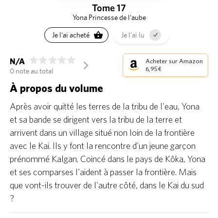
Tome 17
Yona Princesse de l'aube
Je l'ai acheté
Je l'ai lu
N/A
Acheter sur Amazon
arrow_forward_ios
6,95 €
0 note au total
À propos du volume
Après avoir quitté les terres de la tribu de l'eau, Yona
et sa bande se dirigent vers la tribu de la terre et
arrivent dans un village situé non loin de la frontière
avec le Kai. Ils y font la rencontre d'un jeune garçon
prénommé Kalgan. Coincé dans le pays de Kôka, Yona
et ses comparses l'aident à passer la frontière. Mais
que vont-ils trouver de l'autre côté, dans le Kai du sud
?