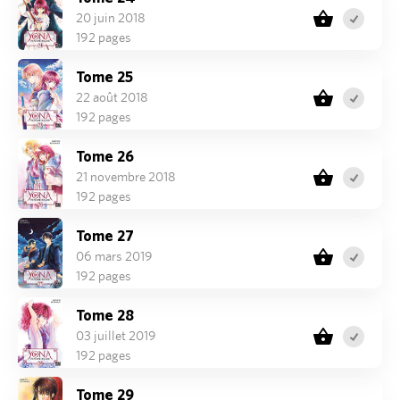
20 juin 2018
192 pages
Tome 25
22 août 2018
192 pages
Tome 26
21 novembre 2018
192 pages
Tome 27
06 mars 2019
192 pages
Tome 28
03 juillet 2019
192 pages
Tome 29