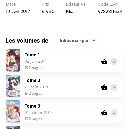
Date
Prix
Editeur VF
Code EAN
19 avril 2017
6,95 €
Pika
978281163416
Edition Pack découverte
Les volumes de
Edition simple
Tome 1
02 juin 2014
192 pages
Tome 2
20 août 2014
192 pages
Tome 3
01 octobre 2014
192 pages