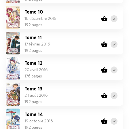
Tome 10
16 décembre 2015
192 pages
Tome 11
17 février 2016
192 pages
Tome 12
20 avril 2016
176 pages
Tome 13
24 août 2016
192 pages
Tome 14
19 octobre 2016
192 pages