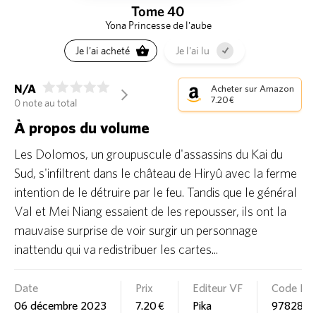
Tome 40
Yona Princesse de l'aube
Je l'ai acheté
Je l'ai lu
N/A
Acheter sur Amazon
arrow_forward_ios
7.20 €
0 note au total
À propos du volume
Les Dolomos, un groupuscule d'assassins du Kai du
Sud, s'infiltrent dans le château de Hiryû avec la ferme
intention de le détruire par le feu. Tandis que le général
Val et Mei Niang essaient de les repousser, ils ont la
mauvaise surprise de voir surgir un personnage
inattendu qui va redistribuer les cartes...
Date
Prix
Editeur VF
Code EA
06 décembre 2023
7.20 €
Pika
9782811