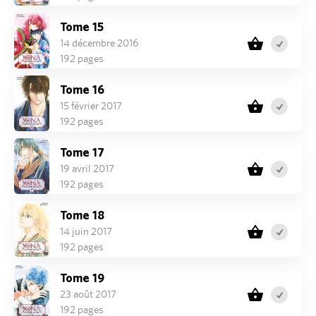
Tome 15
14 décembre 2016
192 pages
Tome 16
15 février 2017
192 pages
Tome 17
19 avril 2017
192 pages
Tome 18
14 juin 2017
192 pages
Tome 19
23 août 2017
192 pages