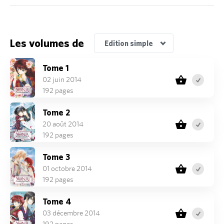
Edition Pack découverte
Les volumes de
Edition simple
Tome 1
02 juin 2014
192 pages
Tome 2
20 août 2014
192 pages
Tome 3
01 octobre 2014
192 pages
Tome 4
03 décembre 2014
192 pages