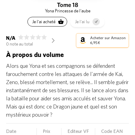
Tome 18
Yona Princesse de l'aube
Je l'ai acheté
Je l'ai lu
N/A
Acheter sur Amazon
arrow_forward_ios
6,95 €
0 note au total
À propos du volume
Alors que Yona et ses compagnons se défendent
farouchement contre les attaques de l'armée de Kai,
Zeno, blessé mortellement, se relève... Il semble guérir
instantanément de ses blessures. Il se lance alors dans
la bataille pour aider ses amis acculés et sauver Yona.
Mais qui est donc ce Dragon jaune et quel est son
mystérieux pouvoir ?
Date
Prix
Editeur VF
Code EAN