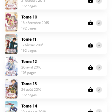
21 octobre 2015
192 pages
Tome 10
16 décembre 2015
192 pages
Tome 11
17 février 2016
192 pages
Tome 12
20 avril 2016
176 pages
Tome 13
24 août 2016
192 pages
Tome 14
19 octobre 2016