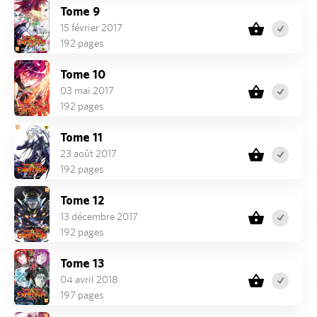
Tome 9
15 février 2017
192 pages
Tome 10
03 mai 2017
192 pages
Tome 11
23 août 2017
192 pages
Tome 12
13 décembre 2017
192 pages
Tome 13
04 avril 2018
197 pages