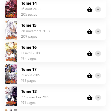
Tome 14
16 août 2018
205 pages
Tome 15
28 novembre 2018
209 pages
Tome 16
17 avril 2019
194 pages
Tome 17
21 août 2019
195 pages
Tome 18
27 novembre 2019
191 pages