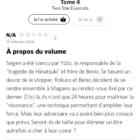
Tome 4
Twin Star Exorcists
Je l'ai acheté
Je l'ai lu
N/A
arrow_forward_ios
0 note au total
À propos du volume
Seigen a été vaincu par Yûto, le responsable de la
"tragédie de Hiinatsuki" et frère de Benio. Se faisant un
devoir de le stopper, Rokuro et Benio décident de se
rendre ensemble à Magano au rendez-vous fixé par ce
dernier. D'ici là, ils n'ont que 24 heures pour maîtriser la
"résonance", une technique permettant d'amplifier leur
force. Mais leur adversaire va s'avéré bien plus coriace
que prévu. Seront-ils de taille pour éliminer un être
autrefois si cher à leur coeur ?