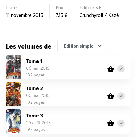
Date
Prix
Editeur VF
Co
11 novembre 2015
7.15 €
Crunchyroll / Kazé
97
Les volumes de
Edition simple
Tome 1
06 mai 2015
192 pages
Tome 2
06 mai 2015
192 pages
Tome 3
26 août 2015
192 pages