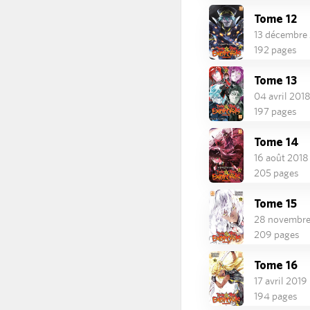
Tome 12
13 décembre
192 pages
Tome 13
04 avril 201
197 pages
Tome 14
16 août 2018
205 pages
Tome 15
28 novembre
209 pages
Tome 16
17 avril 2019
194 pages