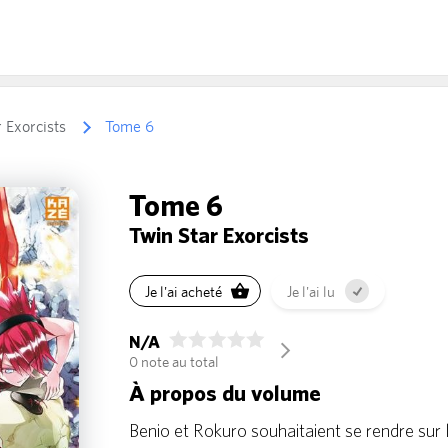
 Exorcists
Tome 6
Tome 6
Twin Star Exorcists
Je l'ai acheté
Je l'ai lu
N/A
arrow_forward_ios
0 note au total
À propos du volume
Benio et Rokuro souhaitaient se rendre sur l