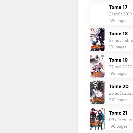
Tome 17
21 août 2019
195 pages
Tome 18
27 novembre
191 pages
Tome 19
27 mai 2020
192 pages
Tome 20
26 août 202
210 pages
Tome 21
09 décembr
196 pages