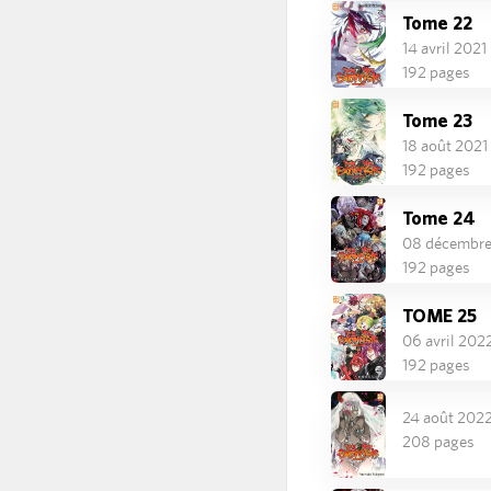
Tome 22
14 avril 2021
192 pages
Tome 23
18 août 2021
192 pages
Tome 24
08 décembre
192 pages
TOME 25
06 avril 202
192 pages
24 août 202
208 pages