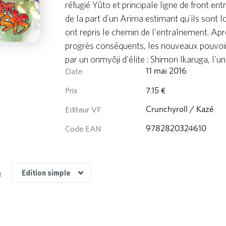
réfugié Yûto et principale ligne de front en
de la part d'un Arima estimant qu'ils sont l
ont repris le chemin de l'entraînement. Ap
progrès conséquents, les nouveaux pouvoir
par un onmyôji d'élite : Shimon Ikaruga, l
Date
11 mai 2016
Prix
7.15 €
Editeur VF
Crunchyroll / Kazé
Code EAN
9782820324610
e
Edition simple