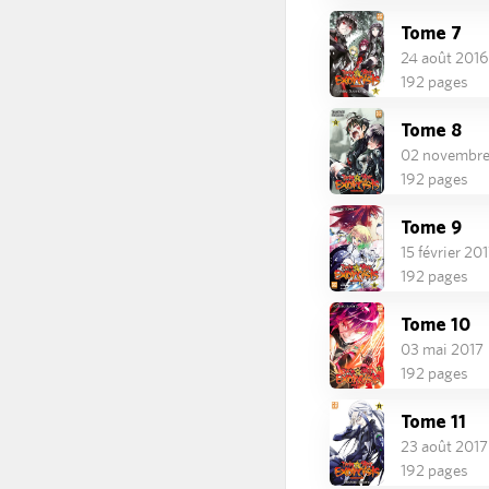
Tome 7
24 août 2016
192 pages
Tome 8
02 novembre
192 pages
Tome 9
15 février 20
192 pages
Tome 10
03 mai 2017
192 pages
Tome 11
23 août 2017
192 pages