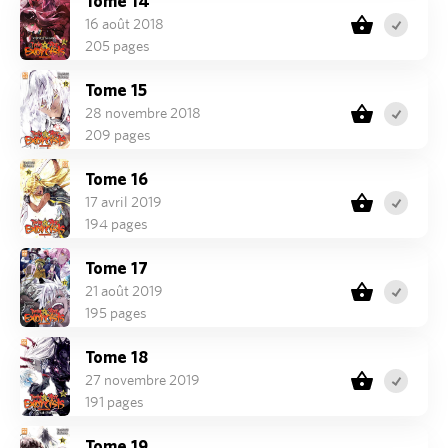
Tome 14
16 août 2018
205 pages
Tome 15
28 novembre 2018
209 pages
Tome 16
17 avril 2019
194 pages
Tome 17
21 août 2019
195 pages
Tome 18
27 novembre 2019
191 pages
Tome 19