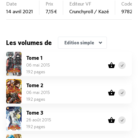
Date
Prix
Editeur VF
Code E
14 avril 2021
7,15 €
Crunchyroll / Kazé
97828
Les volumes de
Edition simple
Tome 1
06 mai 2015
192 pages
Tome 2
06 mai 2015
192 pages
Tome 3
26 août 2015
192 pages