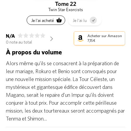
Tome 22
Twin Star Exorcists
Je l'ai acheté
Je l'ai lu
N/A
Acheter sur Amazon
arrow_forward_ios
7,15 €
0 note au total
À propos du volume
Alors même qu’ils se consacrent à la préparation de
leur mariage, Rokuro et Benio sont convoqués pour
une nouvelle mission spéciale. La Tour Céleste, un
mystérieux et gigantesque édifice découvert dans
Magano, serait le repaire d’un Impur qu’ils doivent
conjurer à tout prix. Pour accomplir cette périlleuse
mission, les deux tourtereaux seront accompagnés par
Tenma et Shimon…