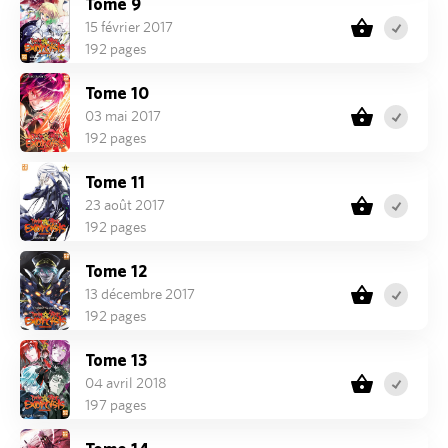
Tome 9
15 février 2017
192 pages
Tome 10
03 mai 2017
192 pages
Tome 11
23 août 2017
192 pages
Tome 12
13 décembre 2017
192 pages
Tome 13
04 avril 2018
197 pages