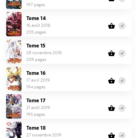
197 pages
Tome 14
16 août 2018
205 pages
Tome 15
28 novembre 2018
209 pages
Tome 16
17 avril 2019
194 pages
Tome 17
21 août 2019
195 pages
Tome 18
27 novembre 2019