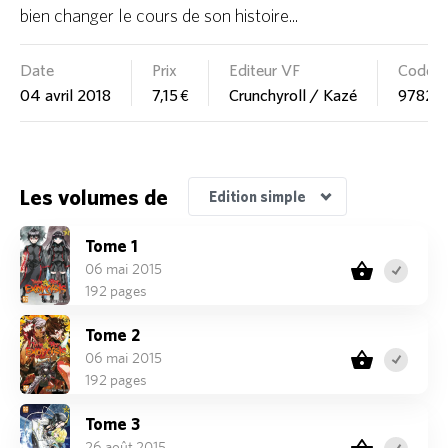
bien changer le cours de son histoire...
Date
Prix
Editeur VF
Code 
04 avril 2018
7,15 €
Crunchyroll / Kazé
97828
Les volumes de
Edition simple
Tome 1
06 mai 2015
192 pages
Tome 2
06 mai 2015
192 pages
Tome 3
26 août 2015