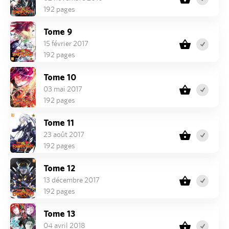
192 pages
Tome 9
15 février 2017
192 pages
Tome 10
03 mai 2017
192 pages
Tome 11
23 août 2017
192 pages
Tome 12
13 décembre 2017
192 pages
Tome 13
04 avril 2018